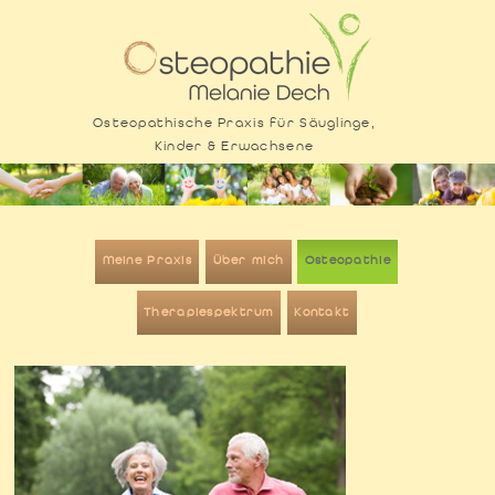
Osteopathische Praxis für Säuglinge,
Kinder & Erwachsene
Zum
Inhalt
Meine Praxis
Über mich
Osteopathie
springen
Therapiespektrum
Kontakt