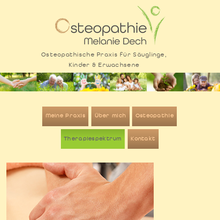
Osteopathische Praxis für Säuglinge,
Kinder & Erwachsene
Zum
Inhalt
Meine Praxis
Über mich
Osteopathie
springen
Therapiespektrum
Kontakt